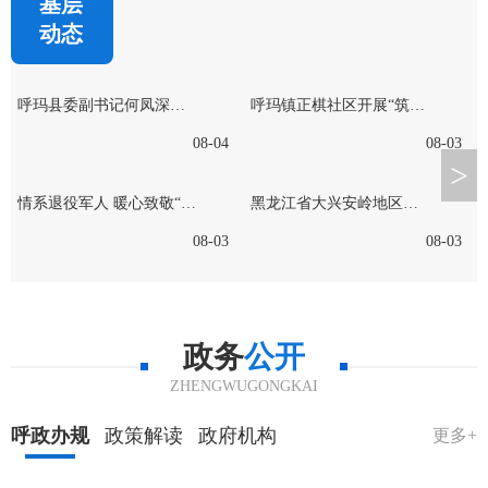
基层
动态
呼玛县委副书记何凤深入三卡乡督导检查防汛工作
呼玛镇正棋社区开展“筑牢安全防线 守护夏日平安”暑期防溺水志愿宣传活动
08-04
08-03
>
情系退役军人 暖心致敬“八一”——红卫村开展建军节走访慰问活动
黑龙江省大兴安岭地区呼玛县2026年财政衔接推进乡村振兴补助资金基础设施项目决算需求公告
08-03
08-03
政务
公开
ZHENGWUGONGKAI
呼政办规
政策解读
政府机构
更多+