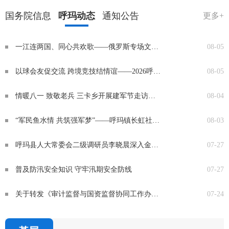
国务院信息
呼玛动态
通知公告
更多+
一江连两国、同心共欢歌——俄罗斯专场文艺演出圆满落幕
08-05
以球会友促交流 跨境竞技结情谊——2026呼伦贝尔·黑河·大兴安岭中俄篮球邀请赛在呼玛县开赛
08-05
情暖八一 致敬老兵 三卡乡开展建军节走访慰问活动
08-04
“军民鱼水情 共筑强军梦”——呼玛镇长虹社区联合多单位举办庆八一建军节军民联欢会
08-03
呼玛县人大常委会二级调研员李晓晨深入金山乡检查督导防汛工作
07-27
普及防汛安全知识 守牢汛期安全防线
07-27
关于转发《审计监督与国资监督协同工作办法》
07-24